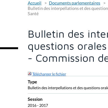
Accueil
Documents parlementaires
o
u
Bulletin des interpellations et des questio
s
Santé
ê
t
e
s
Bulletin des inte
i
c
i
questions orale
:
- Commission de
Télécharger le fichier
Type
Bulletin des interpellations et des questions oral
Session
2016 - 2017