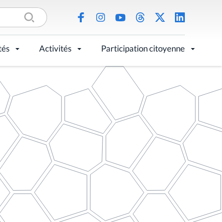
tés
Activités
Participation citoyenne