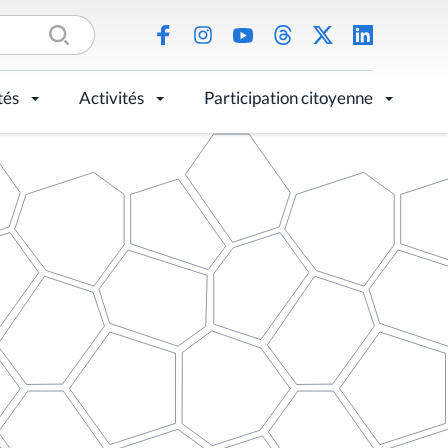
tés
Activités
Participation citoyenne