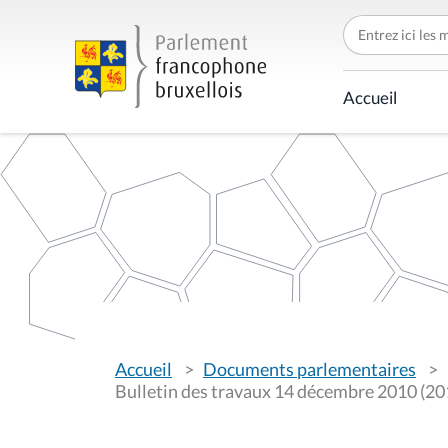
C
h
e
r
c
Accueil
h
e
r
p
a
r
V
Accueil
Documents parlementaires
o
u
Bulletin des travaux 14 décembre 2010 (201
s
ê
t