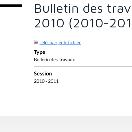
e
Bulletin des tr
s
i
c
2010 (2010-2011)
i
:
Télécharger le fichier
Type
Bulletin des Travaux
Session
2010 - 2011