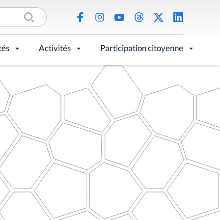
tés
Activités
Participation citoyenne