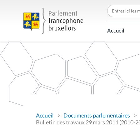
C
h
e
r
c
Accueil
h
e
r
p
a
r
V
Accueil
Documents parlementaires
o
u
Bulletin des travaux 29 mars 2011 (2010-20
s
ê
t