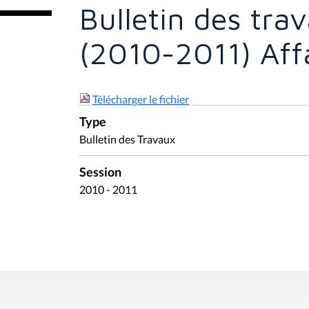
e
Bulletin des tr
s
i
c
(2010-2011) Affa
i
:
Télécharger le fichier
Type
Bulletin des Travaux
Session
2010 - 2011