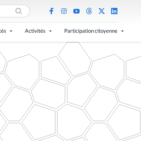
tés
Activités
Participation citoyenne