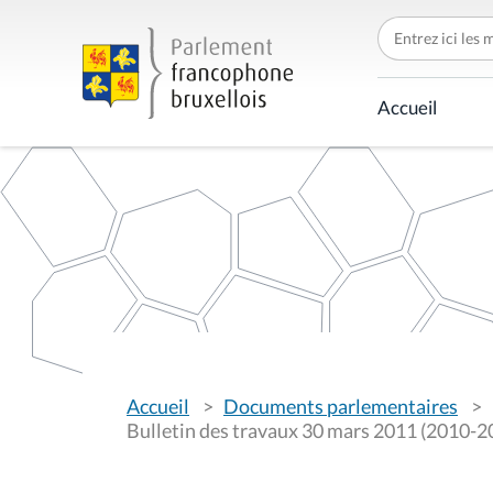
C
h
e
r
c
Accueil
h
e
r
p
a
r
V
Accueil
Documents parlementaires
o
u
Bulletin des travaux 30 mars 2011 (2010-2
s
ê
t