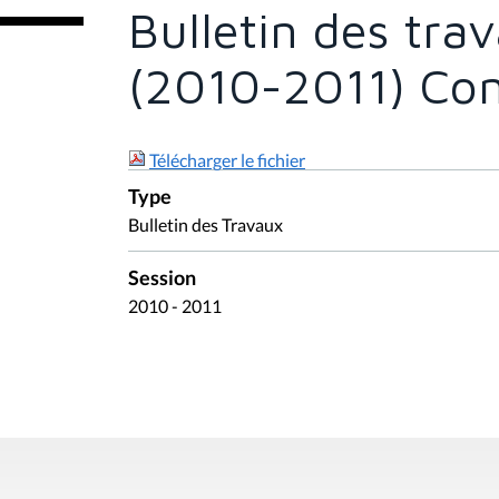
e
Bulletin des tr
s
i
c
(2010-2011) Com
i
:
Télécharger le fichier
Type
Bulletin des Travaux
Session
2010 - 2011