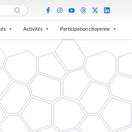
tés
Activités
Participation citoyenne