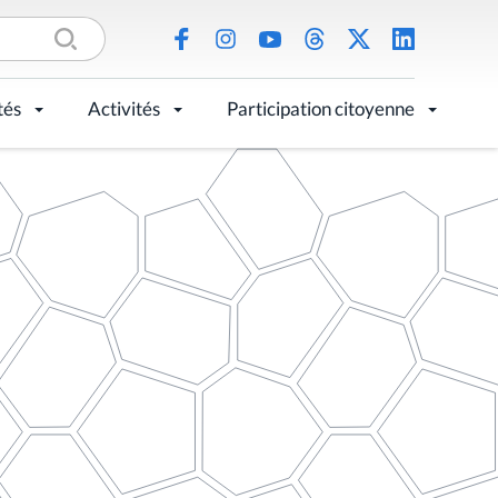
tés
Activités
Participation citoyenne