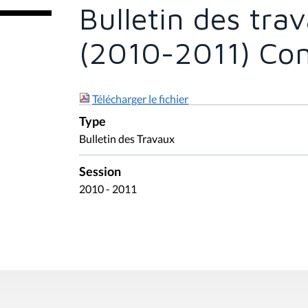
e
Bulletin des tra
s
i
c
(2010-2011) Com
i
:
Télécharger le fichier
Type
Bulletin des Travaux
Session
2010 - 2011