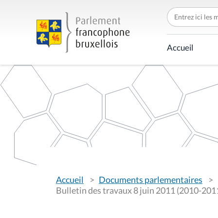
C
h
e
r
c
Accueil
h
e
r
p
a
r
V
Accueil
Documents parlementaires
o
u
Bulletin des travaux 8 juin 2011 (2010-201
s
ê
t