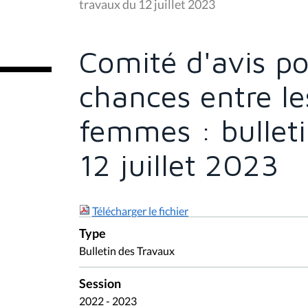
travaux du 12 juillet 2023
ê
t
e
s
Comité d'avis po
i
c
i
chances entre l
:
femmes : bullet
12 juillet 2023
Télécharger le fichier
Type
Bulletin des Travaux
Session
2022 - 2023