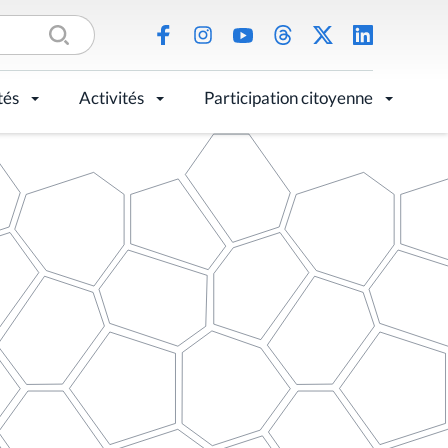
tés
Activités
Participation citoyenne