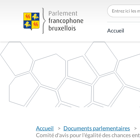
C
h
e
r
c
Accueil
h
e
r
p
a
r
V
Accueil
Documents parlementaires
o
u
Comité d'avis pour l'égalité des chances en
s