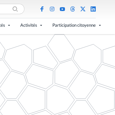
tés
Activités
Participation citoyenne