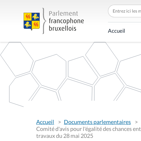
C
h
e
r
c
Accueil
h
e
r
p
a
r
V
Accueil
Documents parlementaires
o
u
Comité d'avis pour l'égalité des chances en
s
travaux du 28 mai 2025
ê