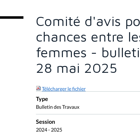
t
e
s
Comité d'avis po
i
c
i
chances entre l
:
femmes - bullet
28 mai 2025
Télécharger le fichier
Type
Bulletin des Travaux
Session
2024 - 2025