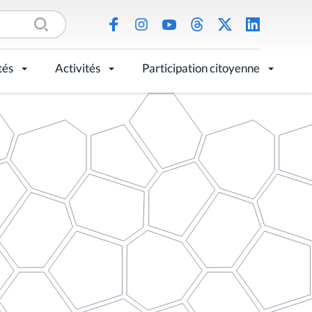
tés
Activités
Participation citoyenne