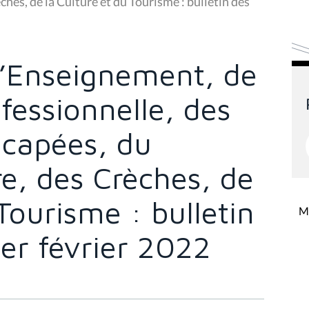
hes, de la Culture et du Tourisme : bulletin des
’Enseignement, de
fessionnelle, des
capées, du
re, des Crèches, de
Tourisme : bulletin
Mi
er février 2022