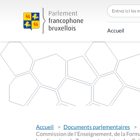
C
h
e
r
c
Accueil
h
e
r
p
a
r
V
Accueil
Documents parlementaires
o
u
Commission de l’Enseignement, de la Forma
s