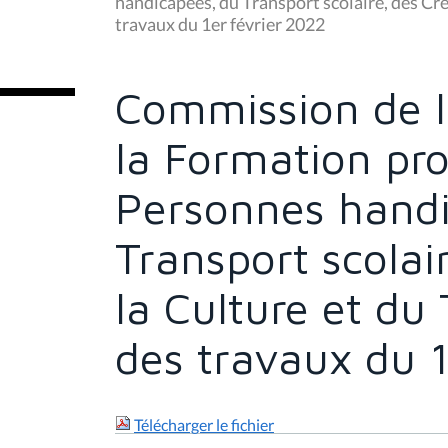
handicapées, du Transport scolaire, des Crèc
ê
travaux du 1er février 2022
t
e
s
i
c
Commission de l
i
:
la Formation pro
Personnes handi
Transport scolai
la Culture et du 
des travaux du 1
Télécharger le fichier