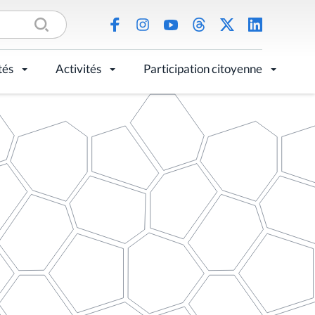
tés
Activités
Participation citoyenne