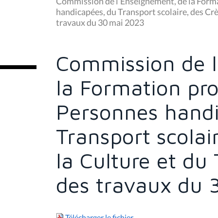
Commission de l’Enseignement, de la Forma
s
handicapées, du Transport scolaire, des Crèc
ê
travaux du 30 mai 2023
t
e
s
i
c
Commission de l
i
:
la Formation pro
Personnes handi
Transport scolai
la Culture et du 
des travaux du
Télécharger le fichier