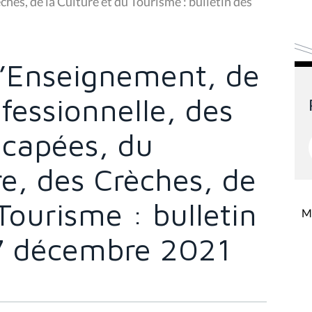
hes, de la Culture et du Tourisme : bulletin des
’Enseignement, de
fessionnelle, des
capées, du
re, des Crèches, de
Tourisme : bulletin
Mi
7 décembre 2021