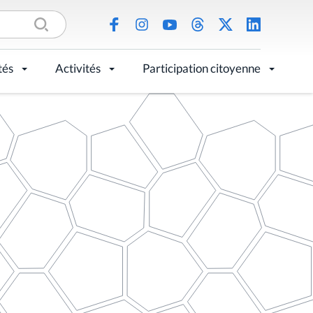
tés
Activités
Participation citoyenne