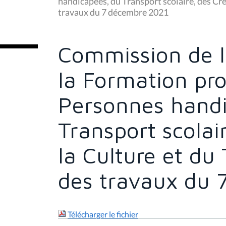
handicapées, du Transport scolaire, des Crèc
ê
travaux du 7 décembre 2021
t
e
s
i
c
Commission de l
i
:
la Formation pro
Personnes handi
Transport scolai
la Culture et du 
des travaux du 
Télécharger le fichier