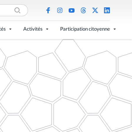
tés
Activités
Participation citoyenne