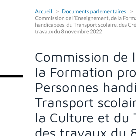
V
Accueil
Documents parlementaires
o
u
Commission de l’Enseignement, de la Forma
s
handicapées, du Transport scolaire, des Crèc
ê
travaux du 8 novembre 2022
t
e
s
i
c
Commission de l
i
:
la Formation pro
Personnes handi
Transport scolai
la Culture et du 
des travaux du