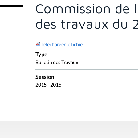
e
Commission de la
s
i
c
des travaux du 
i
:
Télécharger le fichier
Type
Bulletin des Travaux
Session
2015 - 2016