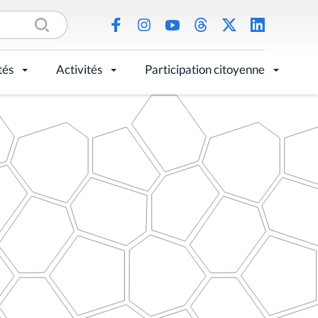
tés
Activités
Participation citoyenne