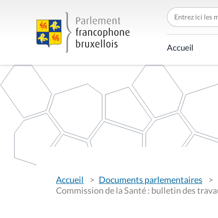
C
h
e
r
c
Accueil
h
e
r
p
a
r
V
Accueil
Documents parlementaires
o
u
Commission de la Santé : bulletin des trava
s
ê
t