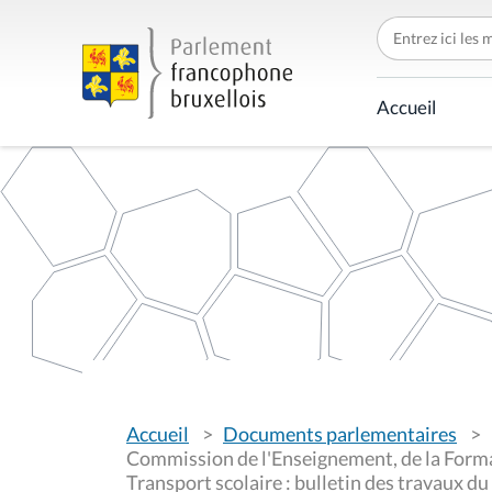
C
h
e
r
c
Accueil
h
e
r
p
a
r
V
Accueil
Documents parlementaires
o
u
Commission de l'Enseignement, de la Format
s
Transport scolaire : bulletin des travaux 
ê