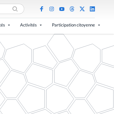
tés
Activités
Participation citoyenne