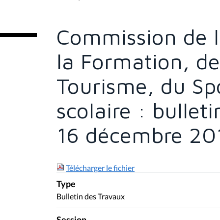
t
e
s
Commission de l
i
c
i
la Formation, de
:
Tourisme, du Spo
scolaire : bullet
16 décembre 20
Télécharger le fichier
Type
Bulletin des Travaux
Session