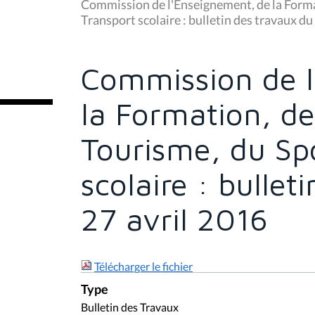
u
Commission de l'Enseignement, de la Format
s
Transport scolaire : bulletin des travaux du
ê
t
e
s
Commission de l
i
c
i
la Formation, de
:
Tourisme, du Spo
scolaire : bullet
27 avril 2016
Télécharger le fichier
Type
Bulletin des Travaux