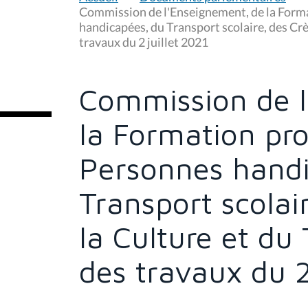
u
Commission de l'Enseignement, de la Forma
s
handicapées, du Transport scolaire, des Crèc
ê
travaux du 2 juillet 2021
t
e
s
i
c
Commission de l
i
:
la Formation pro
Personnes handi
Transport scolai
la Culture et du 
des travaux du 2