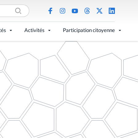
tés
Activités
Participation citoyenne