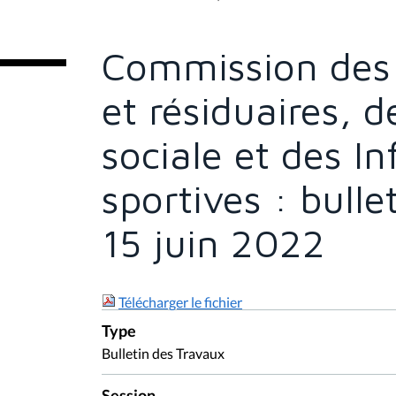
t
e
s
Commission des 
i
c
i
et résiduaires, 
:
sociale et des In
sportives : bull
15 juin 2022
Télécharger le fichier
Type
Bulletin des Travaux
Session