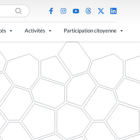
tés
Activités
Participation citoyenne