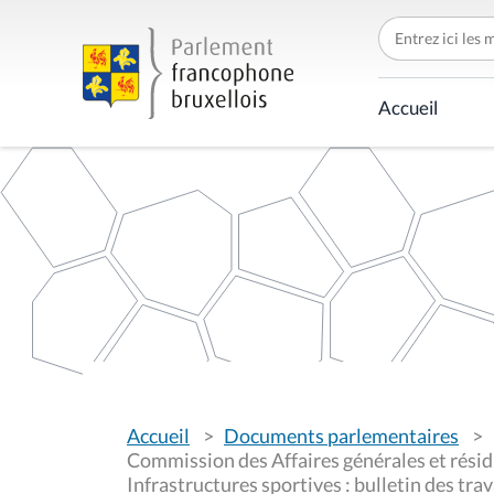
C
h
e
r
c
Accueil
h
e
r
p
a
r
V
Accueil
Documents parlementaires
o
u
Commission des Affaires générales et résidu
s
Infrastructures sportives : bulletin des tra
ê