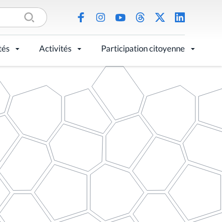
tés
Activités
Participation citoyenne