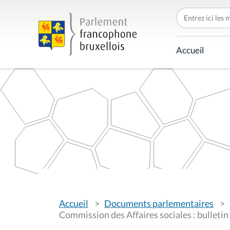
C
h
e
r
c
Accueil
h
e
r
p
a
r
V
Accueil
Documents parlementaires
o
u
Commission des Affaires sociales : bulletin
s
ê