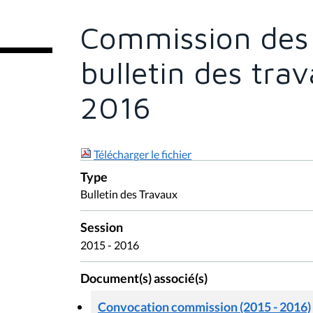
t
e
Commission des A
s
i
c
bulletin des tra
i
:
2016
Télécharger le fichier
Type
Bulletin des Travaux
Session
2015 - 2016
Document(s) associé(s)
Convocation commission (2015 - 2016)