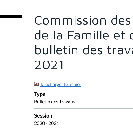
t
e
s
Commission des A
i
c
i
de la Famille et 
:
bulletin des tra
2021
Télécharger le fichier
Type
Bulletin des Travaux
Session
2020 - 2021