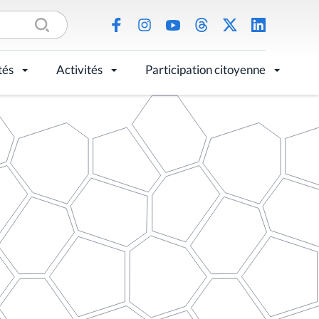
tés
Activités
Participation citoyenne