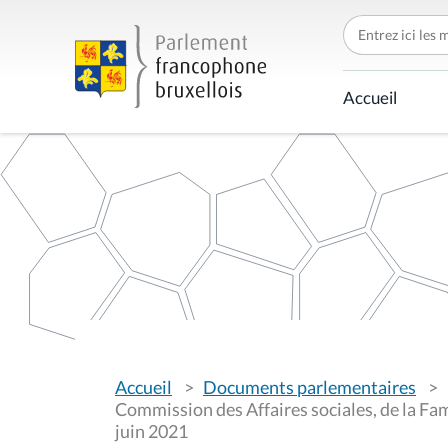
C
h
e
r
c
Accueil
h
e
r
p
a
r
V
Accueil
Documents parlementaires
o
u
Commission des Affaires sociales, de la Fami
s
juin 2021
ê