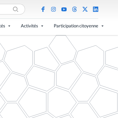
tés
Activités
Participation citoyenne