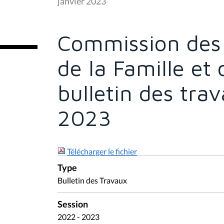
janvier 2023
ê
t
e
s
Commission des A
i
c
i
de la Famille et 
:
bulletin des tra
2023
Télécharger le fichier
Type
Bulletin des Travaux
Session
2022 - 2023