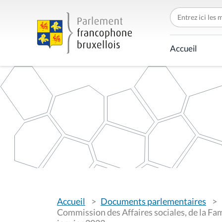
C
h
e
r
c
Accueil
h
e
r
p
a
r
V
Accueil
Documents parlementaires
o
u
Commission des Affaires sociales, de la Fami
s