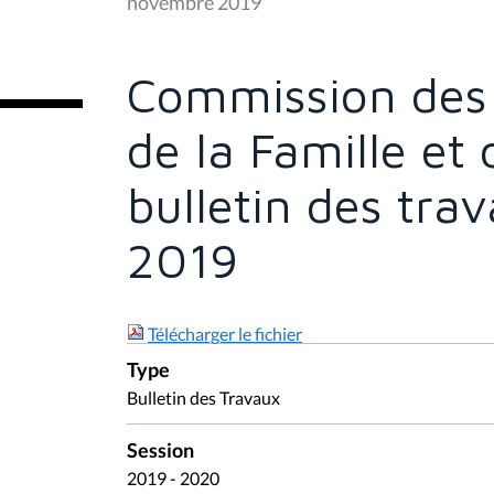
novembre 2019
ê
t
e
s
Commission des A
i
c
i
de la Famille et 
:
bulletin des tr
2019
Télécharger le fichier
Type
Bulletin des Travaux
Session
2019 - 2020