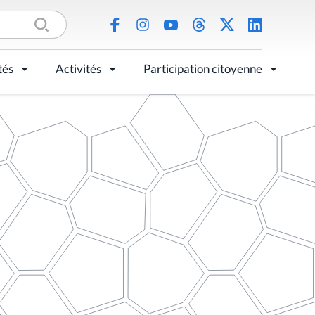
tés
Activités
Participation citoyenne