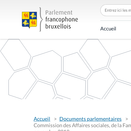
C
h
e
r
c
Accueil
h
e
r
p
a
r
V
Accueil
Documents parlementaires
o
u
Commission des Affaires sociales, de la Fami
s