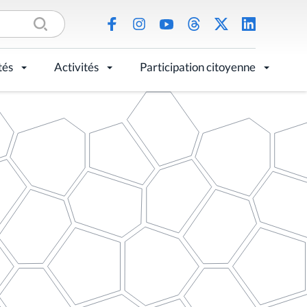
tés
Activités
Participation citoyenne