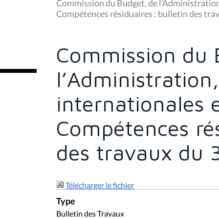
u
Commission du Budget, de l’Administration,
s
Compétences résiduaires : bulletin des tra
ê
t
e
s
Commission du 
i
c
i
l’Administration
:
internationales 
Compétences rési
des travaux du 
Télécharger le fichier
Type
Bulletin des Travaux