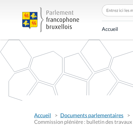
C
h
e
r
c
Accueil
h
e
r
p
a
r
V
Accueil
Documents parlementaires
o
u
Commission plénière : bulletin des travau
s
ê