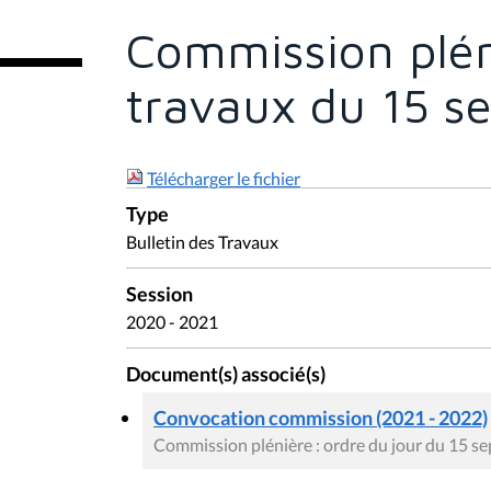
t
e
Commission pléni
s
i
c
travaux du 15 s
i
:
Télécharger le fichier
Type
Bulletin des Travaux
Session
2020 - 2021
Document(s) associé(s)
Convocation commission (2021 - 2022)
Commission plénière : ordre du jour du 15 