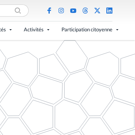
tés
Activités
Participation citoyenne