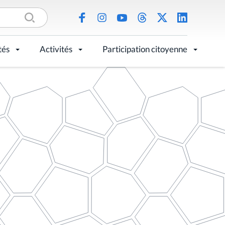
tés
Activités
Participation citoyenne