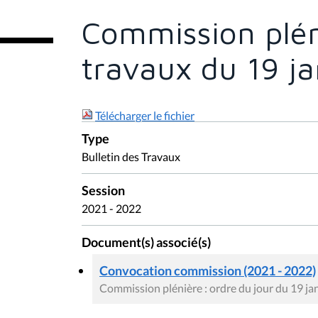
t
e
Commission pléni
s
i
c
travaux du 19 j
i
:
Télécharger le fichier
Type
Bulletin des Travaux
Session
2021 - 2022
Document(s) associé(s)
Convocation commission (2021 - 2022)
Commission plénière : ordre du jour du 19 ja