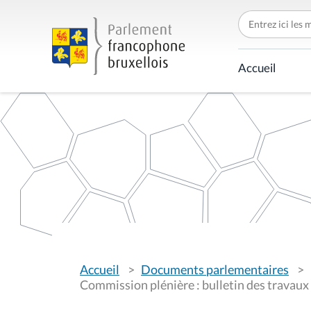
C
h
e
r
c
Accueil
h
e
r
p
a
r
V
Accueil
Documents parlementaires
o
u
Commission plénière : bulletin des travaux
s
ê