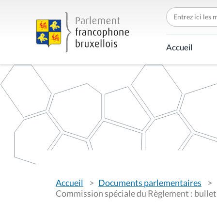
C
h
e
r
c
Accueil
h
e
r
p
a
r
V
Accueil
Documents parlementaires
o
u
Commission spéciale du Règlement : bulleti
s
ê
t