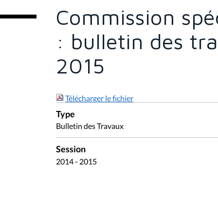
e
Commission spé
s
i
c
: bulletin des tr
i
:
2015
Télécharger le fichier
Type
Bulletin des Travaux
Session
2014 - 2015