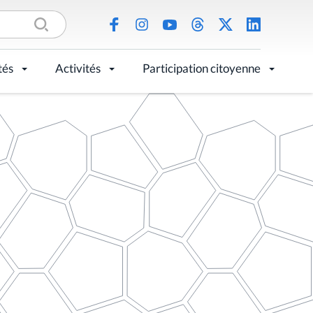
tés
Activités
Participation citoyenne