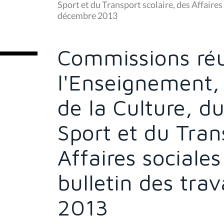
s
Sport et du Transport scolaire, des Affaires 
ê
décembre 2013
t
e
s
i
c
Commissions réu
i
:
l'Enseignement,
de la Culture, d
Sport et du Tran
Affaires sociales
bulletin des tr
2013