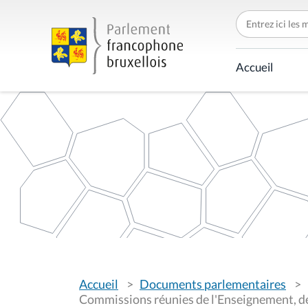
C
h
e
r
c
Accueil
h
e
r
p
a
r
V
Accueil
Documents parlementaires
o
u
Commissions réunies de l'Enseignement, de 