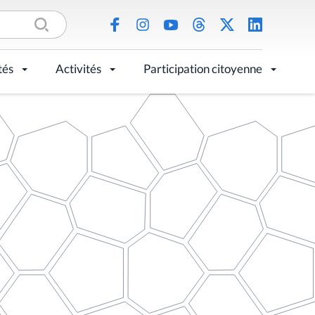
tés
Activités
Participation citoyenne