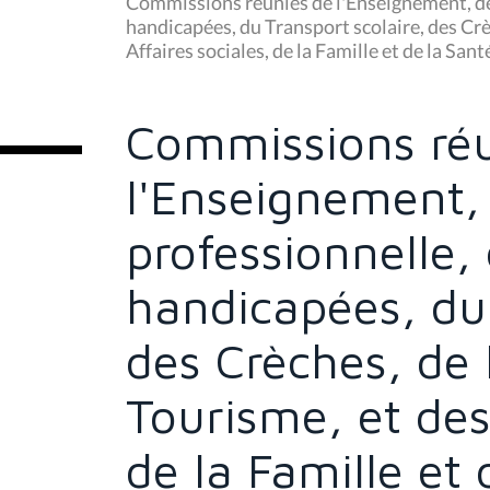
Commissions réunies de l'Enseignement, de
s
handicapées, du Transport scolaire, des Crè
ê
Affaires sociales, de la Famille et de la San
t
e
s
i
c
Commissions réu
i
:
l'Enseignement,
professionnelle,
handicapées, du 
des Crèches, de 
Tourisme, et des
de la Famille et 