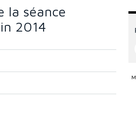
 la séance
uin 2014
Mi