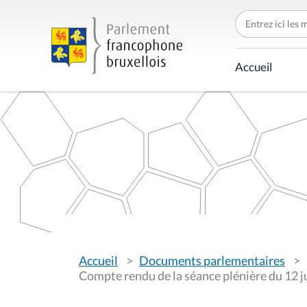
C
h
e
r
c
Accueil
h
e
r
p
a
r
V
Accueil
Documents parlementaires
o
u
Compte rendu de la séance plénière du 12 j
s
ê
t