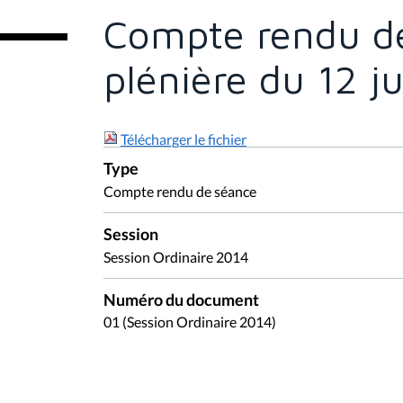
e
Compte rendu de
s
i
c
plénière du 12 j
i
:
Télécharger le fichier
Type
Compte rendu de séance
Session
Session Ordinaire 2014
Numéro du document
01 (Session Ordinaire 2014)