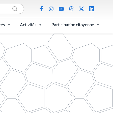
tés
Activités
Participation citoyenne