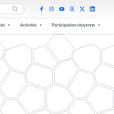
tés
Activités
Participation citoyenne