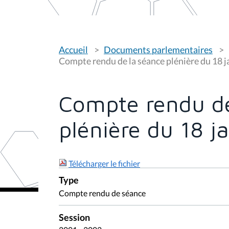
V
Accueil
Documents parlementaires
o
u
Compte rendu de la séance plénière du 18 j
s
ê
t
e
Compte rendu de
s
i
c
plénière du 18 j
i
:
Télécharger le fichier
Type
Compte rendu de séance
Session