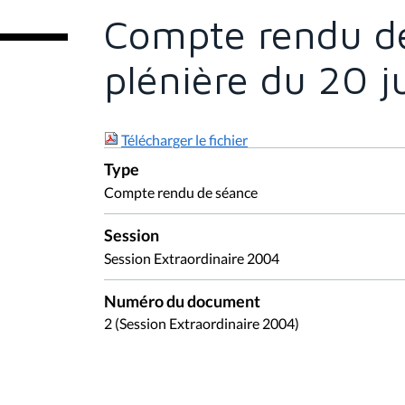
e
Compte rendu de
s
i
c
plénière du 20 j
i
:
Télécharger le fichier
Type
Compte rendu de séance
Session
Session Extraordinaire 2004
Numéro du document
2 (Session Extraordinaire 2004)