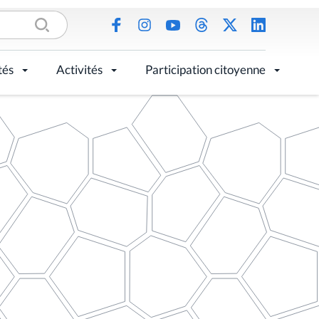
tés
Activités
Participation citoyenne