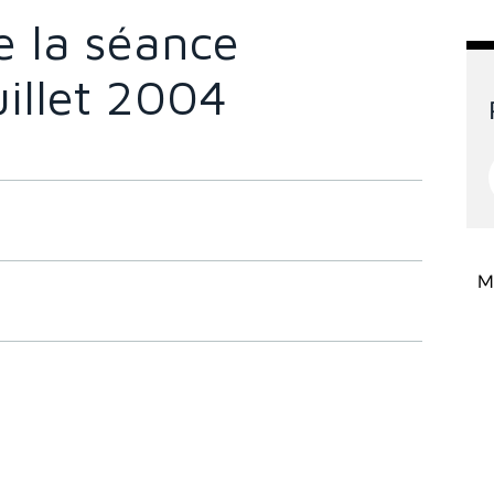
 la séance
uillet 2004
Mi