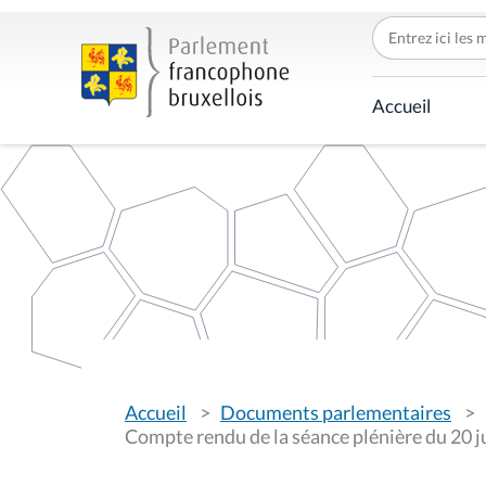
C
h
e
r
c
Accueil
h
e
r
p
a
r
V
Accueil
Documents parlementaires
o
u
Compte rendu de la séance plénière du 20 j
s
ê
t