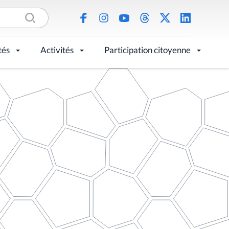
tés
Activités
Participation citoyenne