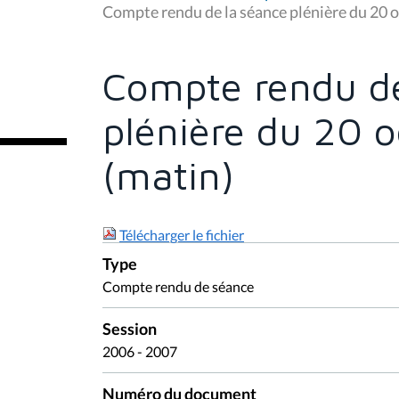
u
Compte rendu de la séance plénière du 20 
s
ê
t
e
Compte rendu de
s
i
c
plénière du 20 
i
:
(matin)
Télécharger le fichier
Type
Compte rendu de séance
Session
2006 - 2007
Numéro du document