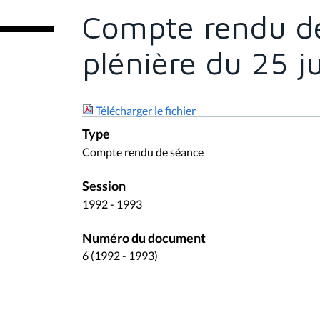
e
Compte rendu de
s
i
c
plénière du 25 j
i
:
Télécharger le fichier
Type
Compte rendu de séance
Session
1992 - 1993
Numéro du document
6 (1992 - 1993)