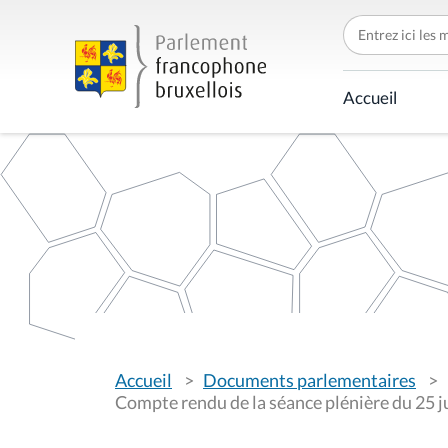
C
h
e
r
c
Accueil
h
e
r
p
a
r
V
Accueil
Documents parlementaires
o
u
Compte rendu de la séance plénière du 25 j
s
ê
t