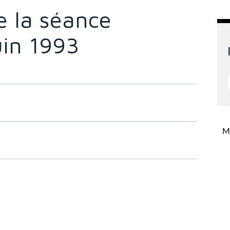
 la séance
uin 1993
Mi