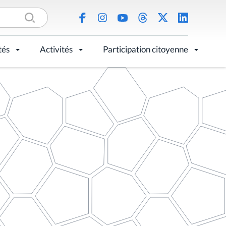
tés
Activités
Participation citoyenne