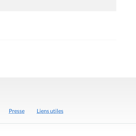
Presse
Liens utiles
 légales
Politique de données
Déclaration d'acces