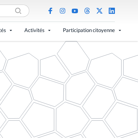
tés
Activités
Participation citoyenne