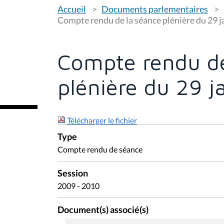
V
Accueil
Documents parlementaires
o
u
Compte rendu de la séance plénière du 29 j
s
ê
t
e
Compte rendu de
s
i
c
plénière du 29 j
i
:
Télécharger le fichier
Type
Compte rendu de séance
Session
2009 - 2010
Document(s) associé(s)