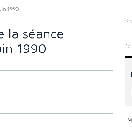
uin 1990
 la séance
uin 1990
Mi