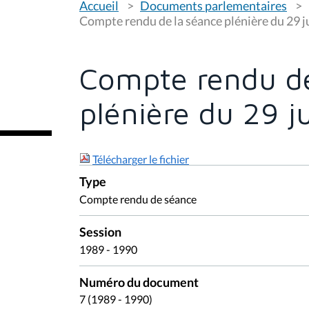
Accueil
Documents parlementaires
o
u
Compte rendu de la séance plénière du 29 j
s
ê
t
e
Compte rendu de
s
i
c
plénière du 29 j
i
:
Télécharger le fichier
Type
Compte rendu de séance
Session
1989 - 1990
Numéro du document
7 (1989 - 1990)