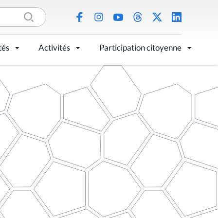
tés
Activités
Participation citoyenne