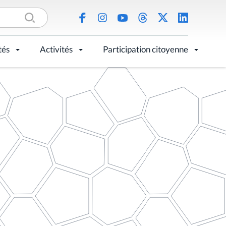
tés
Activités
Participation citoyenne