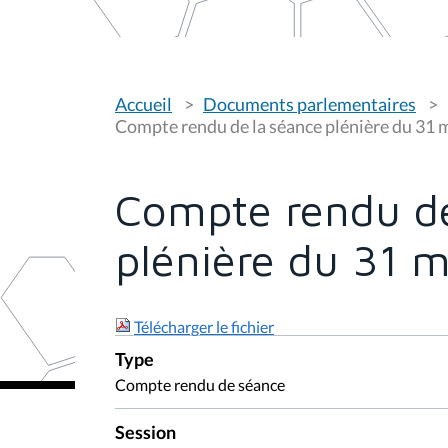
V
Accueil
Documents parlementaires
o
u
Compte rendu de la séance plénière du 31 
s
ê
t
e
Compte rendu de
s
i
c
plénière du 31 
i
:
Télécharger le fichier
Type
Compte rendu de séance
Session