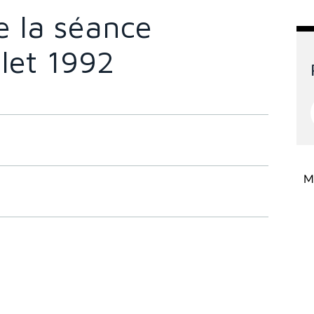
 la séance
llet 1992
Mi