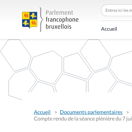
C
h
e
r
c
Accueil
h
e
r
p
a
r
V
Accueil
Documents parlementaires
o
u
Compte rendu de la séance plénière du 7 jui
s
ê
t