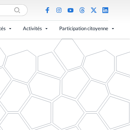
tés
Activités
Participation citoyenne