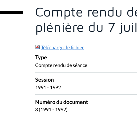
e
Compte rendu de
s
i
c
plénière du 7 jui
i
:
Télécharger le fichier
Type
Compte rendu de séance
Session
1991 - 1992
Numéro du document
8 (1991 - 1992)