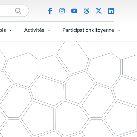
tés
Activités
Participation citoyenne