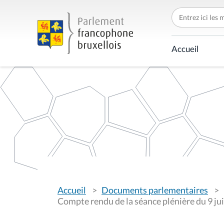
C
h
e
r
c
Accueil
h
e
r
p
a
r
V
Accueil
Documents parlementaires
o
u
Compte rendu de la séance plénière du 9 ju
s
ê
t