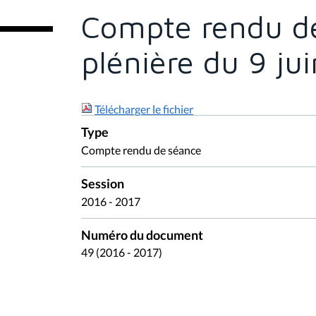
e
Compte rendu de
s
i
c
plénière du 9 ju
i
:
Télécharger le fichier
Type
Compte rendu de séance
Session
2016 - 2017
Numéro du document
49 (2016 - 2017)