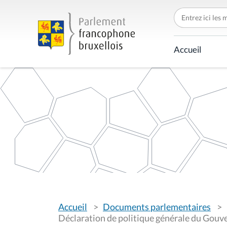
C
h
e
r
c
Accueil
h
e
r
p
a
r
V
Accueil
Documents parlementaires
o
u
Déclaration de politique générale du Gouv
s