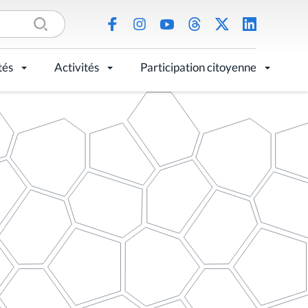
tés
Activités
Participation citoyenne