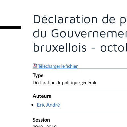
ê
t
e
Déclaration de p
s
i
c
du Gouvernemen
i
:
bruxellois - oct
Télécharger le fichier
Type
Déclaration de politique générale
Auteurs
Eric André
Session
2018 - 2019