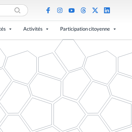
tés
Activités
Participation citoyenne