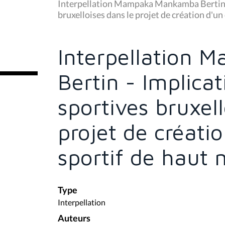
u
Interpellation Mampaka Mankamba Bertin -
s
bruxelloises dans le projet de création d'un
ê
t
e
s
Interpellation
i
c
i
Bertin - Implica
:
sportives bruxell
projet de créati
sportif de haut 
Type
Interpellation
Auteurs