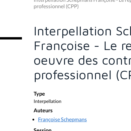
s
professionnel (CPP)
ê
t
e
s
Interpellation 
i
c
i
Françoise - Le r
:
oeuvre des contr
professionnel (C
Type
Interpellation
Auteurs
Françoise Schepmans
Session