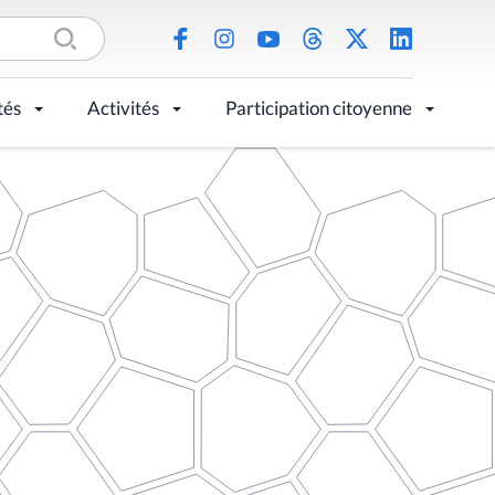
tés
Activités
Participation citoyenne