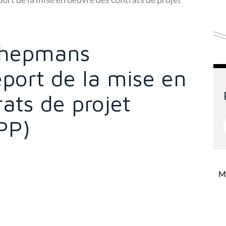
Schepmans
eport de la mise en
ats de projet
PP)
Mi