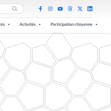
tés
Activités
Participation citoyenne