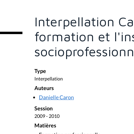
s
ê
t
e
Interpellation C
s
i
c
formation et l'in
i
:
socioprofessionn
Type
Interpellation
Auteurs
Danielle Caron
Session
2009 - 2010
Matières