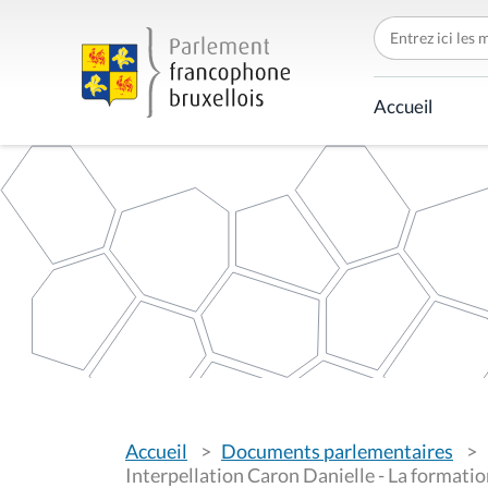
C
h
e
r
c
Accueil
h
e
r
p
a
r
V
Accueil
Documents parlementaires
o
u
Interpellation Caron Danielle - La formatio