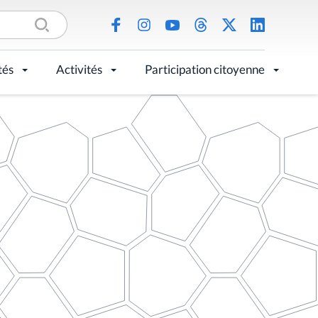
tés
Activités
Participation citoyenne