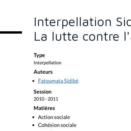
s
ê
t
e
Interpellation S
s
i
c
La lutte contre 
i
:
Type
Interpellation
Auteurs
Fatoumata Sidibé
Session
2010 - 2011
Matières
Action sociale
Cohésion sociale