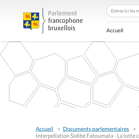
C
h
e
r
c
Accueil
h
e
r
p
a
r
V
Accueil
Documents parlementaires
o
u
Interpellation Sidibé Fatoumata - La lutte 