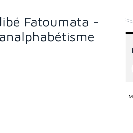
idibé Fatoumata -
l'analphabétisme
Mi