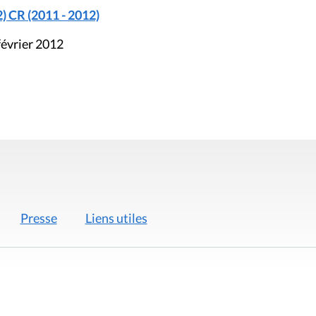
) CR (2011 - 2012)
février 2012
Presse
Liens utiles
 légales
Politique de données
Déclaration d'acces