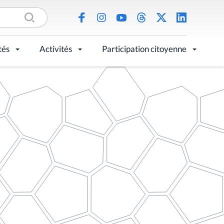
tés
Activités
Participation citoyenne