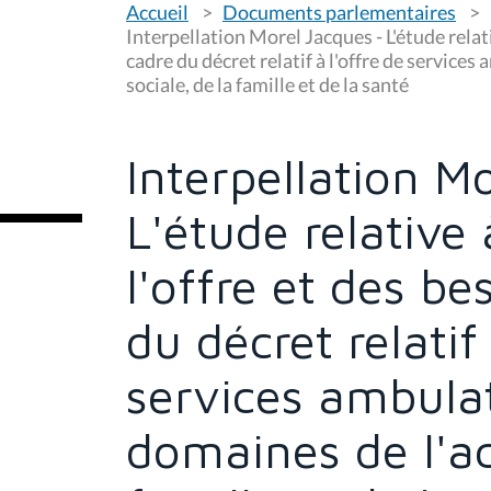
Accueil
Documents parlementaires
o
u
Interpellation Morel Jacques - L'étude relati
s
cadre du décret relatif à l'offre de service
ê
sociale, de la famille et de la santé
t
e
s
i
c
Interpellation M
i
:
L'étude relative 
l'offre et des be
du décret relatif 
services ambulat
domaines de l'ac