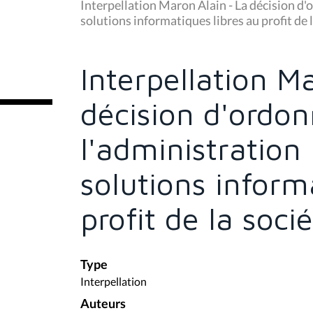
u
Interpellation Maron Alain - La décision d'
s
solutions informatiques libres au profit de 
ê
t
e
s
Interpellation M
i
c
i
décision d'ordon
:
l'administration
solutions inform
profit de la soci
Type
Interpellation
Auteurs