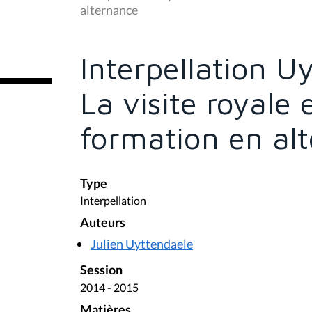
s
alternance
ê
t
e
s
Interpellation U
i
c
i
La visite royale
:
formation en al
Type
Interpellation
Auteurs
Julien Uyttendaele
Session
2014 - 2015
Matières