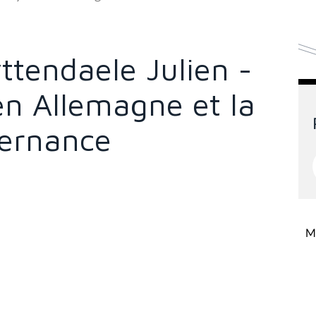
yttendaele Julien -
 en Allemagne et la
ternance
Mi