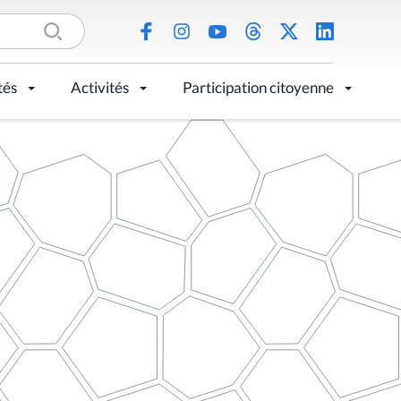
tés
Activités
Participation citoyenne