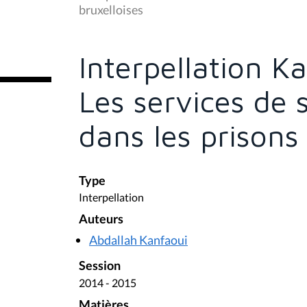
s
bruxelloises
ê
t
e
s
Interpellation K
i
c
i
Les services de 
:
dans les prisons
Type
Interpellation
Auteurs
Abdallah Kanfaoui
Session
2014 - 2015
Matières