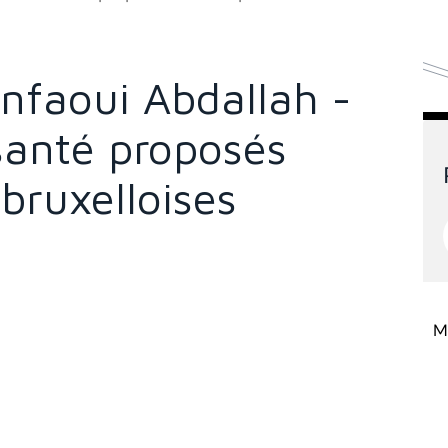
anfaoui Abdallah -
santé proposés
 bruxelloises
Mi