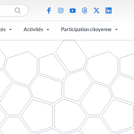
tés
Activités
Participation citoyenne