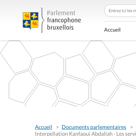
C
h
e
r
c
Accueil
h
e
r
p
a
r
V
Accueil
Documents parlementaires
o
u
Interpellation Kanfaoui Abdallah - Les serv