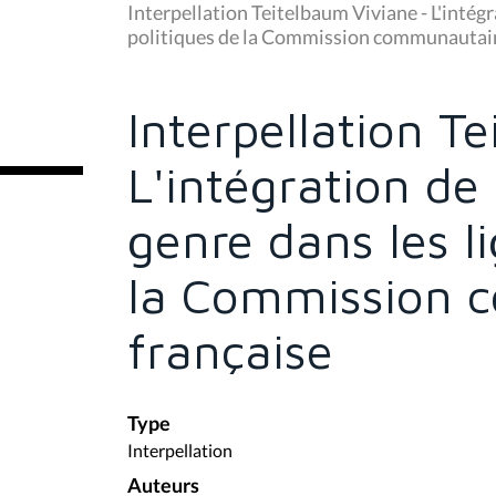
u
Interpellation Teitelbaum Viviane - L'intégr
s
politiques de la Commission communautair
ê
t
e
s
Interpellation T
i
c
i
L'intégration de
:
genre dans les l
la Commission 
française
Type
Interpellation
Auteurs