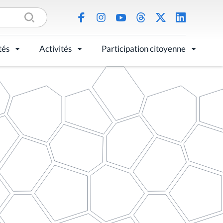
tés
Activités
Participation citoyenne