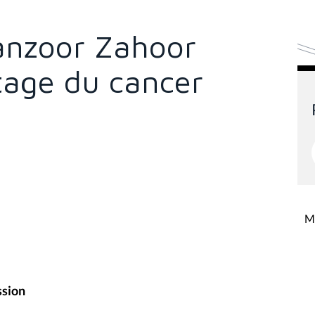
Manzoor Zahoor
stage du cancer
Mi
ssion