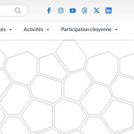
tés
Activités
Participation citoyenne