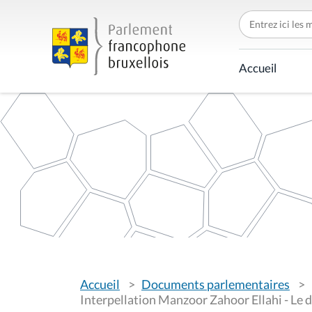
C
h
e
r
c
Accueil
h
e
r
p
a
r
V
Accueil
Documents parlementaires
o
u
Interpellation Manzoor Zahoor Ellahi - Le d
s