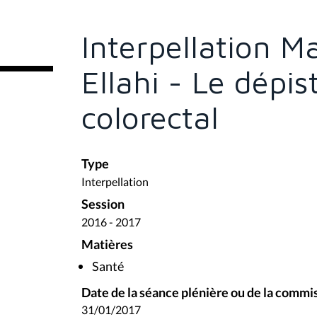
ê
t
e
Interpellation 
s
i
c
Ellahi - Le dépi
i
:
colorectal
Type
Interpellation
Session
2016 - 2017
Matières
Santé
Date de la séance plénière ou de la commi
31/01/2017