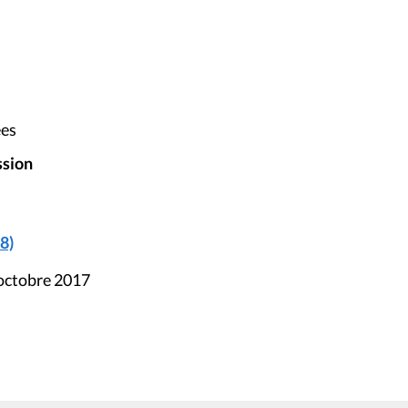
ées
ssion
8)
 octobre 2017