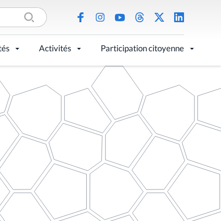
tés
Activités
Participation citoyenne