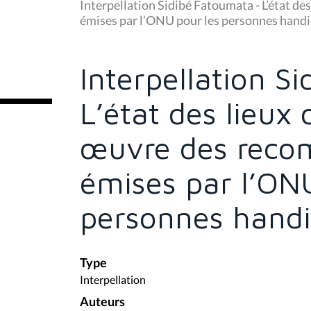
u
Interpellation Sidibé Fatoumata - L’état d
s
émises par l’ONU pour les personnes hand
ê
t
e
s
Interpellation S
i
c
i
L’état des lieux 
:
œuvre des reco
émises par l’ON
personnes hand
Type
Interpellation
Auteurs