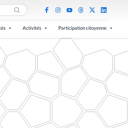
tés
Activités
Participation citoyenne