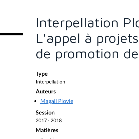
s
ê
t
e
Interpellation Pl
s
i
c
L'appel à projet
i
:
de promotion de
Type
Interpellation
Auteurs
Magali Plovie
Session
2017 - 2018
Matières