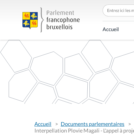
C
h
e
r
c
Accueil
h
e
r
p
a
r
V
Accueil
Documents parlementaires
o
u
Interpellation Plovie Magali - L'appel à pro